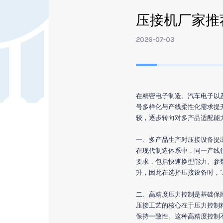
压接机厂家推
2026-07-03
在精密电子制造、汽车电子以
号多样化与产线柔性化需求提
较，逐步转向对多产品适配能
一、多产品生产对压接设备提
在现代制造体系中，同一产线
要求，包括快速换型能力、参
升，因此在选择压接设备时，“
二、高精度压力控制是基础保
压接工艺的核心在于压力控制
保持一致性。这种高精度控制