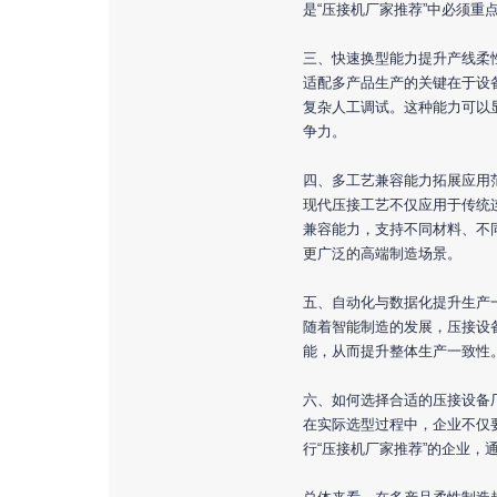
是“压接机厂家推荐”中必须重
三、快速换型能力提升产线柔
适配多产品生产的关键在于设
复杂人工调试。这种能力可以
争力。
四、多工艺兼容能力拓展应用
现代压接工艺不仅应用于传统
兼容能力，支持不同材料、不
更广泛的高端制造场景。
五、自动化与数据化提升生产
随着智能制造的发展，压接设
能，从而提升整体生产一致性
六、如何选择合适的压接设备
在实际选型过程中，企业不仅
行“压接机厂家推荐”的企业