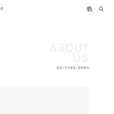
技术
ABOUT
US
首页
/
关于诺顶
/ 新闻资讯