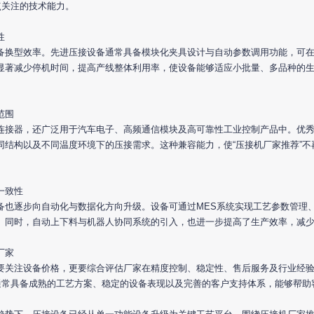
点关注的技术能力。
性
备换型效率。先进压接设备通常具备模块化夹具设计与自动参数调用功能，可
显著减少停机时间，提高产线整体利用率，使设备能够适应小批量、多品种的
范围
连接器，还广泛用于汽车电子、高频通信模块及高可靠性工业控制产品中。优
同结构以及不同温度环境下的压接需求。这种兼容能力，使“压接机厂家推荐”不
一致性
备也逐步向自动化与数据化方向升级。设备可通过MES系统实现工艺参数管理
。同时，自动上下料与机器人协同系统的引入，也进一步提高了生产效率，减
厂家
要关注设备价格，更要综合评估厂家在精度控制、稳定性、售后服务及行业经
，通常具备成熟的工艺方案、稳定的设备表现以及完善的客户支持体系，能够帮助