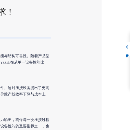
求！
性能与结构可靠性。随着产品型
行业正在从单一设备性能比
器件。这对压接设备提出了更高
接导致产线效率下降与成本上
压力输出，确保每一次压接过程
接设备性能的重要指标之一，也